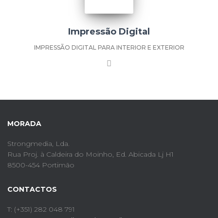
Impressão Digital
IMPRESSÃO DIGITAL PARA INTERIOR E EXTERIOR
MORADA
Strongmedia, Lda.
Rua Proj. à Caldeira do Moinho,
Ed. Abicada Lj H1
8500-454 Portimão
CONTACTOS
T: (+351) 282 048 791