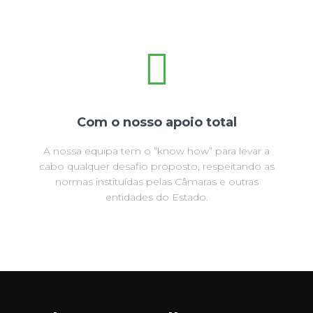
Com o nosso apoio total
A nossa equipa tem o “know how” para levar a
cabo qualquer desafio proposto, respeitando as
normas instituídas pelas Câmaras e outras
entidades do Estado.