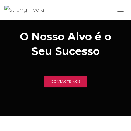
A
L
T
E
O Nosso Alvo é o
R
N
Seu Sucesso
A
R
A
N
A
V
E
CONTACTE-NOS
G
A
Ç
Ã
O