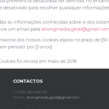
ua preferência desativada ser definida; no entan
e desativado para recolher quaisquer informações
das as informações conhecidas sobre si dos siste
vie um email para
strongmedia.geral@gmail.co
maioria dos nossos cookies expira no prazo de [30
m persistir por [3 anos].
Cookies foi revista em maio de 2018.
CONTACTOS
T: (+351) 282 048 791
EMAIL:
strongmedia.geral@gmail.com