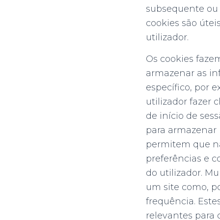
subsequente ou p
cookies são úte
utilizador.
Os cookies fazem
armazenar as inf
específico, por 
utilizador fazer
de início de ses
para armazenar 
permitem que na
preferências e c
do utilizador. M
um site como, po
frequência. Est
relevantes para o