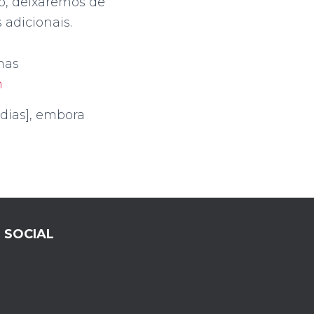
to, deixaremos de
 adicionais.
mas
m
 dias], embora
SOCIAL