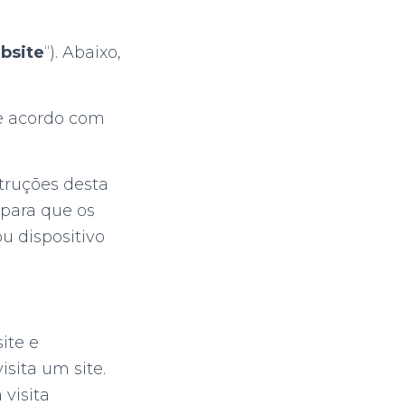
bsite
“). Abaixo,
 de acordo com
struções desta
 para que os
u dispositivo
ite e
sita um site.
 visita