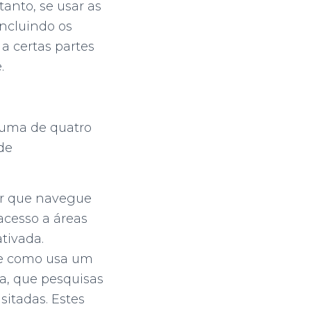
anto, se usar as
incluindo os
a certas partes
.
 numa de quatro
 de
tir que navegue
acesso a áreas
tivada.
re como usa um
a, que pesquisas
sitadas. Estes