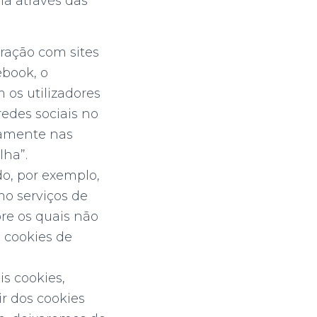
ma através das
eração com sites
ebook, o
 os utilizadores
redes sociais no
damente nas
lha”.
do, por exemplo,
mo serviços de
re os quais não
, cookies de
s cookies,
r dos cookies