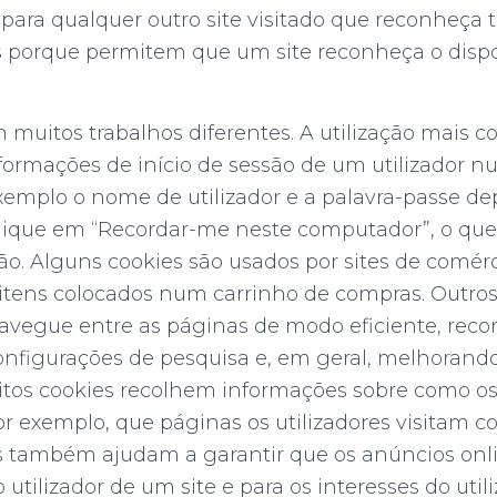
ara qualquer outro site visitado que reconheça t
is porque permitem que um site reconheça o disp
 muitos trabalhos diferentes. A utilização mais
ormações de início de sessão de um utilizador n
exemplo o nome de utilizador e a palavra-passe de
 clique em “Recordar-me neste computador”, o qu
são. Alguns cookies são usados por sites de comérc
itens colocados num carrinho de compras. Outros
vegue entre as páginas de modo eficiente, reco
onfigurações de pesquisa e, em geral, melhorando
uitos cookies recolhem informações sobre como os
r exemplo, que páginas os utilizadores visitam 
es também ajudam a garantir que os anúncios onl
 utilizador de um site e para os interesses do util