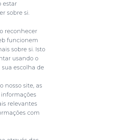
 estar
r sobre si.
 o reconhecer
Web funcionem
s sobre si. Isto
ntar usando o
 sua escolha de
o nosso site, as
s informações
is relevantes
nformações com