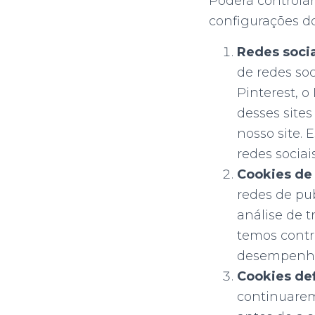
Poderá controlar
configurações d
Redes soci
de redes soc
Pinterest, o
desses sites
nosso site.
redes sociai
Cookies de
redes de pub
análise de 
temos contro
desempenho
Cookies de
continuarem