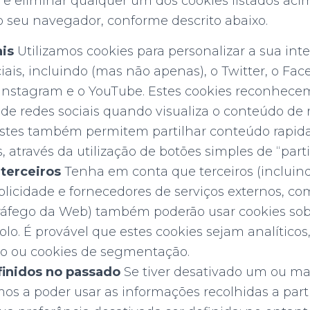
 e eliminar qualquer um dos cookies listados aci
o seu navegador, conforme descrito abaixo.
ais
Utilizamos cookies para personalizar a sua int
iais, incluindo (mas não apenas), o Twitter, o Fac
 Instagram e o YouTube. Estes cookies reconhecem
 de redes sociais quando visualiza o conteúdo de 
 Estes também permitem partilhar conteúdo rapi
s, através da utilização de botões simples de “parti
 terceiros
Tenha em conta que terceiros (incluin
licidade e fornecedores de serviços externos, co
tráfego da Web) também poderão usar cookies sob
lo. É provável que estes cookies sejam analíticos
 ou cookies de segmentação.
finidos no passado
Se tiver desativado um ou mai
os a poder usar as informações recolhidas a parti