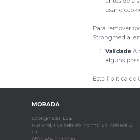
antes de a s
usar o cooki
Para remover to
Strongmedia, en
Validade
A 
alguns possa
Esta Política de 
MORADA
Strongmedia, Lda.
Rua Proj. à Caldeira do Moinho,
Ed. Abicada Lj
H1
8500-454 Portimão