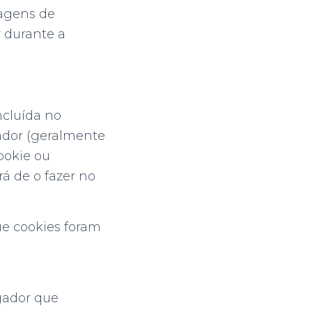
sagens de
r durante a
ncluída no
gador (geralmente
ookie ou
rá de o fazer no
ue cookies foram
gador que