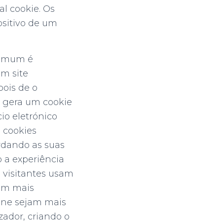
al cookie. Os
ositivo de um
 comum é
um site
pois de o
e gera um cookie
io eletrónico
 cookies
rdando as suas
 a experiência
 visitantes usam
com mais
ine sejam mais
izador, criando o